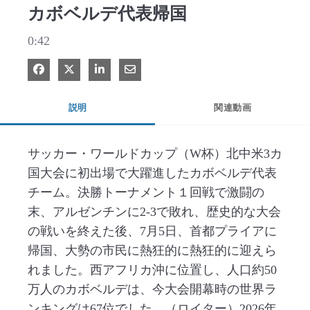
カボベルデ代表帰国
0:42
Facebook で共有
Xで共有する
LinkedIn で共有
電子メールで共有
説明
関連動画
サッカー・ワールドカップ（W杯）北中米3カ
国大会に初出場で大躍進したカボベルデ代表
チーム。決勝トーナメント１回戦で激闘の
末、アルゼンチンに2-3で敗れ、歴史的な大会
の戦いを終えた後、7月5日、首都プライアに
帰国、大勢の市民に熱狂的に熱狂的に迎えら
れました。西アフリカ沖に位置し、人口約50
万人のカボベルデは、今大会開幕時の世界ラ
ンキングは67位でした。（ロイター）2026年