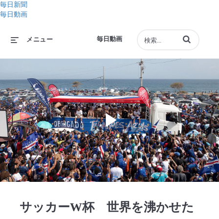
毎日新聞
毎日動画
動画の検索語句
毎日動画
メニュー
Play
Video
サッカーW杯 世界を沸かせた