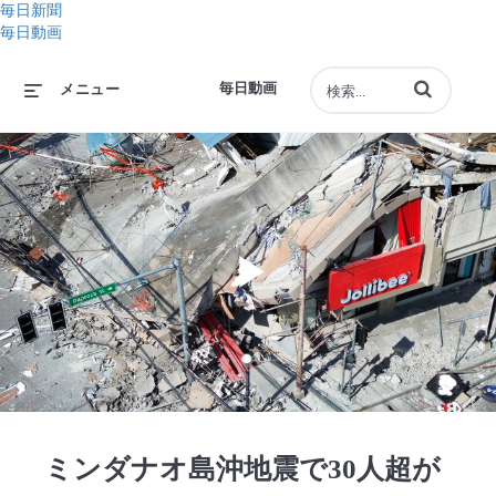
毎日新聞
毎日動画
動画の検索語句
毎日動画
メニュー
Play
Video
ミンダナオ島沖地震で30人超が