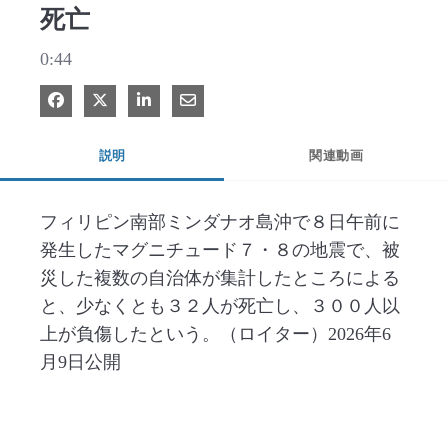
死亡
0:44
Facebook で共有
Xで共有する
LinkedIn で共有
電子メールで共有
説明
関連動画
フィリピン南部ミンダナオ島沖で８日午前に
発生したマグニチュード７・８の地震で、被
災した複数の自治体が集計したところによる
と、少なくとも３２人が死亡し、３００人以
上が負傷したという。（ロイター）2026年6
月9日公開