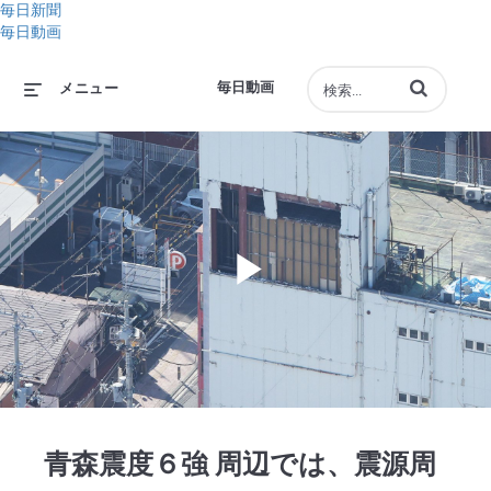
毎日新聞
毎日動画
動画の検索語句
毎日動画
メニュー
Play
Video
青森震度６強 周辺では、震源周