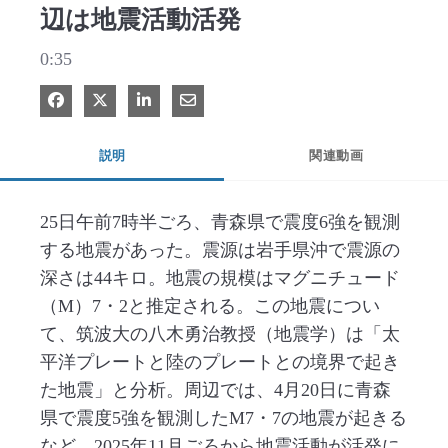
辺は地震活動活発
0:35
Facebook で共有
Xで共有する
LinkedIn で共有
電子メールで共有
説明
関連動画
25日午前7時半ごろ、青森県で震度6強を観測
する地震があった。震源は岩手県沖で震源の
深さは44キロ。地震の規模はマグニチュード
（M）7・2と推定される。この地震につい
て、筑波大の八木勇治教授（地震学）は「太
平洋プレートと陸のプレートとの境界で起き
た地震」と分析。周辺では、4月20日に青森
県で震度5強を観測したM7・7の地震が起きる
など、2025年11月ごろから地震活動が活発に