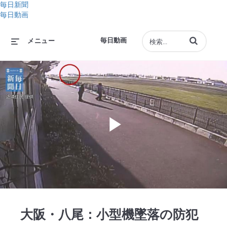
毎日新聞
毎日動画
動画の検索語句
毎日動画
メニュー
Play
Video
大阪・八尾：小型機墜落の防犯