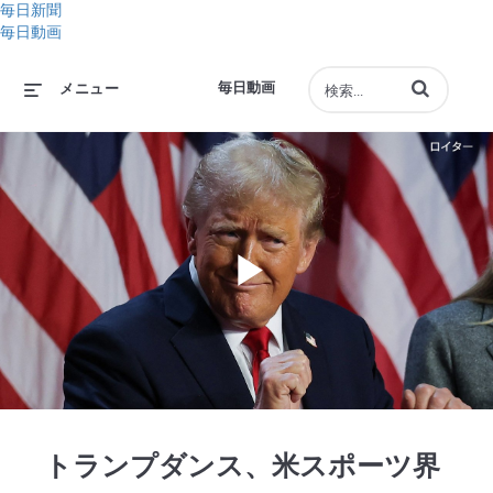
毎日新聞
毎日動画
動画の検索語句
毎日動画
メニュー
Play
Video
トランプダンス、米スポーツ界