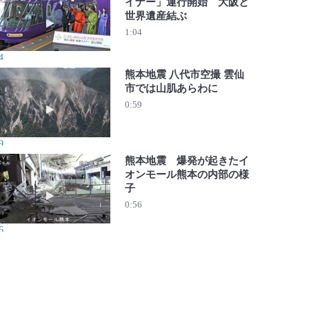
イナー」運行開始 大阪と
世界遺産結ぶ
動画を再生 近鉄「飛鳥・藤原 四神ライナー」運行開始 
1:04
4
熊本地震 八代市空撮 雲仙
市では山肌あらわに
動画を再生 熊本地震 八代市空撮 雲仙市では山肌あらわに
0:59
9
熊本地震 爆発が起きたイ
オンモール熊本の内部の様
子
動画を再生 熊本地震 爆発が起きたイオンモール熊本の内
0:56
6