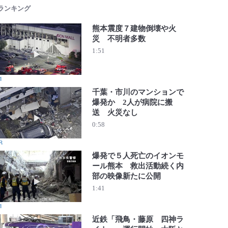
 ランキング
熊本震度７建物倒壊や火
災 不明者多数
動画を再生 熊本震度７建物倒壊や火災 不明者多数
1:51
1
千葉・市川のマンションで
爆発か 2人が病院に搬
送 火災なし
動画を再生 千葉・市川のマンションで爆発か 2人が病院
0:58
8
爆発で５人死亡のイオンモ
ール熊本 救出活動続く内
部の映像新たに公開
動画を再生 爆発で５人死亡のイオンモール熊本 救出活動
1:41
1
近鉄「飛鳥・藤原 四神ラ