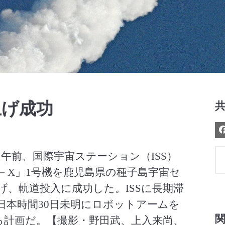
Video
上げ成功
日午前、国際宇宙ステーション（ISS）
－X」1号機を鹿児島県の種子島宇宙セ
げ、軌道投入に成功した。ISSに長期滞
日本時間30日未明にロボットアームを
る計画だ。【撮影・野田武、上入来尚、