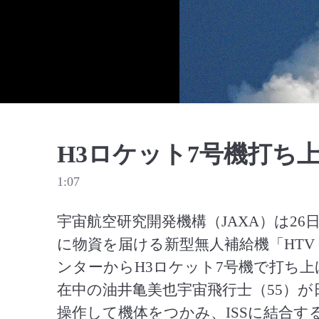
H3ロケット7号機打ち
1:07
宇宙航空研究開発機構（JAXA）は26
に物資を届ける新型無人補給機「HTV
ンターからH3ロケット7号機で打ち上
在中の油井亀美也宇宙飛行士（55）が
操作して機体をつかみ、ISSに結合す