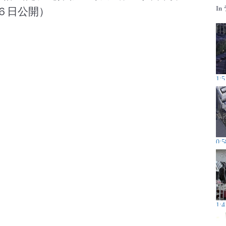
In
６日公開）
1:5
0:5
1:4