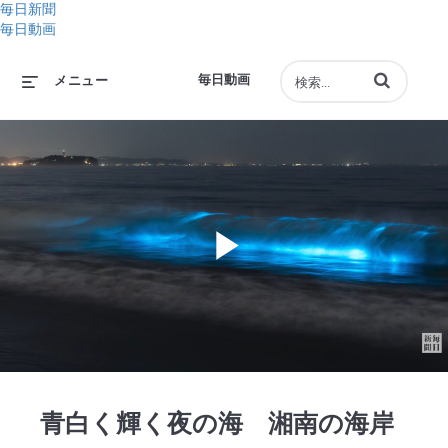
毎日新聞
毎日動画
動画の検索語句
毎日動画
メニュー
Play
Video
青白く輝く夜の海 湘南の海岸