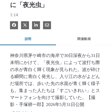
に「夜光虫」
1:14
Facebook で共有
Xで共有する
LinkedIn で共有
電子メールで共有
説明
関連動画
神奈川県茅ケ崎市の海岸で30日深夜から31日
未明にかけて、「夜光虫」によって波打ち際
の水が青白く輝く現象が見られた。波が砕け
る瞬間に青白く発光し、入り江の水がよどん
だ場所では、歩いた先の水面が青く輝く様子
も。集まった人たちは「すごいきれい」とス
マートフォンを向けて撮影していた。【撮
影・手塚耕一郎】2026年5月31日公開