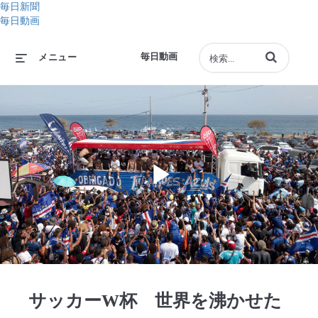
毎日新聞
毎日動画
動画の検索語句
毎日動画
メニュー
Play
Video
サッカーW杯 世界を沸かせた