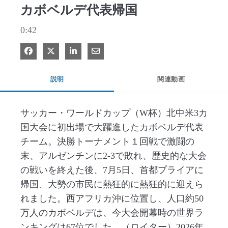
カボベルデ代表帰国
0:42
Facebook で共有
Xで共有する
LinkedIn で共有
電子メールで共有
説明
関連動画
サッカー・ワールドカップ（W杯）北中米3カ
国大会に初出場で大躍進したカボベルデ代表
チーム。決勝トーナメント１回戦で激闘の
末、アルゼンチンに2-3で敗れ、歴史的な大会
の戦いを終えた後、7月5日、首都プライアに
帰国、大勢の市民に熱狂的に熱狂的に迎えら
れました。西アフリカ沖に位置し、人口約50
万人のカボベルデは、今大会開幕時の世界ラ
ンキングは67位でした。（ロイター）2026年