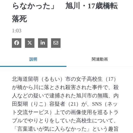
らなかった」 旭川・17歳橋転
落死
1:03
Facebook で共有
Xで共有する
LinkedIn で共有
電子メールで共有
説明
関連動画
北海道留萌（るもい）市の女子高校生（17）
が橋から川に落とされ殺害された事件で、殺
人などの疑いで逮捕された旭川市の無職、内
田梨瑚（りこ）容疑者（21）が、SNS（ネッ
ト交流サービス）上での画像使用を巡るトラ
ブルでやりとりをしていた高校生について、
「言葉遣いが気に入らなかった」という趣旨