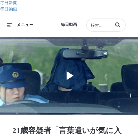
毎日新聞
毎日動画
動画の検索語句
毎日動画
メニュー
Play
Video
21歳容疑者「言葉遣いが気に入