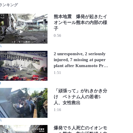
 ランキング
熊本地震 爆発が起きたイ
オンモール熊本の内部の様
子
動画を再生 熊本地震 爆発が起きたイオンモール熊本の内
0:56
6
2 unresponsive, 2 seriously
injured, 7 missing at paper
plant after Kumamoto Pref.
動画を再生 2 unresponsive, 2 seriously injured, 7 missing at pape
quake
1:51
1
「頑張って」がれきかき分
け ベトナム人の若者5
人、女性救出
動画を再生 「頑張って」がれきかき分け ベトナム人の若
1:16
6
爆発で５人死亡のイオンモ