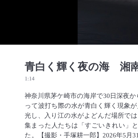
青白く輝く夜の海 湘
1:14
神奈川県茅ケ崎市の海岸で30日深夜か
って波打ち際の水が青白く輝く現象が
光し、入り江の水がよどんだ場所では
集まった人たちは「すごいきれい」
た。【撮影・手塚耕一郎】2026年5月3