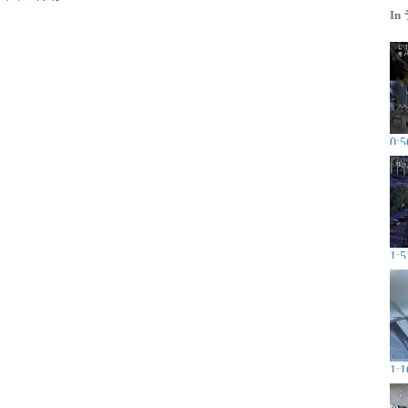
In
0:5
1:5
1:1