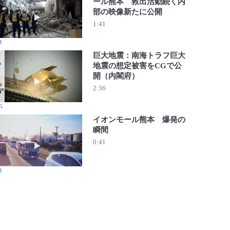
ール熊本 救出活動続く内
部の映像新たに公開
動画を再生 爆発で５人死亡のイオンモール熊本 救出活動
1:41
1
巨大地震：南海トラフ巨大
地震の想定被害をCGで公
開（内閣府）
動画を再生 巨大地震：南海トラフ巨大地震の想定被害をC
2:36
6
イオンモール熊本 爆発の
瞬間
動画を再生 イオンモール熊本 爆発の瞬間
0:41
1