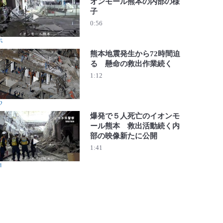
オンモール熊本の内部の様
子
動画を再生 熊本地震 爆発が起きたイオンモール熊本の内
0:56
6
熊本地震発生から72時間迫
る 懸命の救出作業続く
動画を再生 熊本地震発生から72時間迫る 懸命の救出作業
1:12
2
爆発で５人死亡のイオンモ
ール熊本 救出活動続く内
部の映像新たに公開
動画を再生 爆発で５人死亡のイオンモール熊本 救出活動
1:41
1