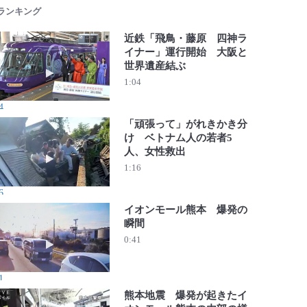
 ランキング
近鉄「飛鳥・藤原 四神ラ
イナー」運行開始 大阪と
世界遺産結ぶ
動画を再生 近鉄「飛鳥・藤原 四神ライナー」運行開始 
1:04
4
「頑張って」がれきかき分
け ベトナム人の若者5
人、女性救出
動画を再生 「頑張って」がれきかき分け ベトナム人の若
1:16
6
イオンモール熊本 爆発の
瞬間
動画を再生 イオンモール熊本 爆発の瞬間
0:41
1
熊本地震 爆発が起きたイ