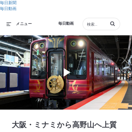
毎日新聞
毎日動画
動画の検索語句
毎日動画
メニュー
Play
Video
大阪・ミナミから高野山へ上質