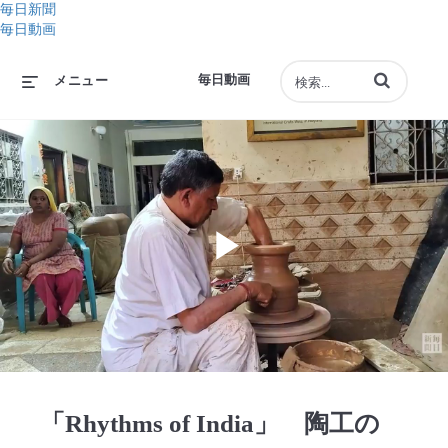
毎日新聞
毎日動画
動画の検索語句
毎日動画
メニュー
Play
Video
「Rhythms of India」 陶工の