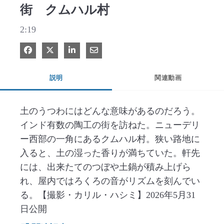
街 クムハル村
2:19
Facebook で共有
Xで共有する
LinkedIn で共有
電子メールで共有
説明
関連動画
土のうつわにはどんな意味があるのだろう。
インド有数の陶工の街を訪ねた。ニューデリ
ー西部の一角にあるクムハル村。狭い路地に
入ると、土の湿った香りが満ちていた。軒先
には、出来たてのつぼや土鍋が積み上げら
れ、屋内ではろくろの音がリズムを刻んでい
る。【撮影・カリル・ハシミ】2026年5月31
日公開