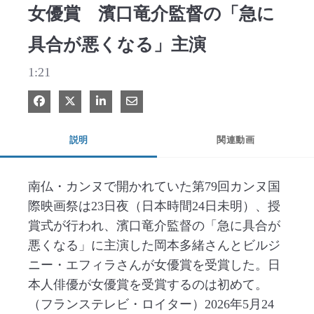
女優賞 濱口竜介監督の「急に
具合が悪くなる」主演
1:21
Facebook で共有
Xで共有する
LinkedIn で共有
電子メールで共有
説明
関連動画
南仏・カンヌで開かれていた第79回カンヌ国
際映画祭は23日夜（日本時間24日未明）、授
賞式が行われ、濱口竜介監督の「急に具合が
悪くなる」に主演した岡本多緒さんとビルジ
ニー・エフィラさんが女優賞を受賞した。日
本人俳優が女優賞を受賞するのは初めて。
（フランステレビ・ロイター）2026年5月24