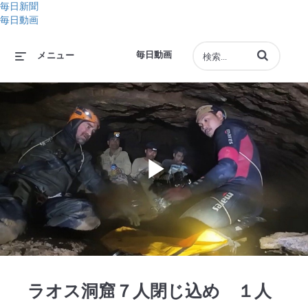
毎日新聞
毎日動画
動画の検索語句
毎日動画
メニュー
Play
Video
ラオス洞窟７人閉じ込め １人