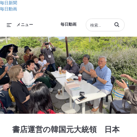
毎日新聞
毎日動画
動画の検索語句
毎日動画
メニュー
Play
Video
書店運営の韓国元大統領 日本