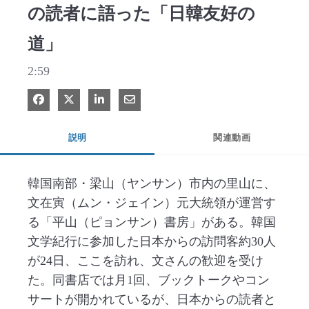
の読者に語った「日韓友好の
道」
2:59
Facebook で共有
Xで共有する
LinkedIn で共有
電子メールで共有
説明
関連動画
韓国南部・梁山（ヤンサン）市内の里山に、
文在寅（ムン・ジェイン）元大統領が運営す
る「平山（ピョンサン）書房」がある。韓国
文学紀行に参加した日本からの訪問客約30人
が24日、ここを訪れ、文さんの歓迎を受け
た。同書店では月1回、ブックトークやコン
サートが開かれているが、日本からの読者と