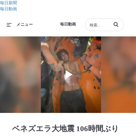
毎日新聞
毎日動画
動画の検索語句
毎日動画
メニュー
Play
Video
ベネズエラ大地震 106時間ぶり