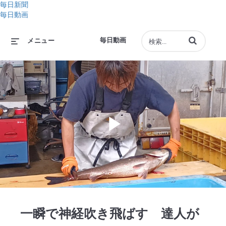
毎日新聞
毎日動画
動画の検索語句
毎日動画
メニュー
Play
Video
一瞬で神経吹き飛ばす 達人が