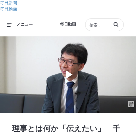
毎日新聞
毎日動画
動画の検索語句
毎日動画
メニュー
Play
Video
理事とは何か「伝えたい」 千