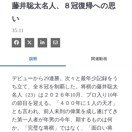
藤井聡太名人、８冠復帰への思
い
35:11
Facebook で共有
Xで共有する
LinkedIn で共有
電子メールで共有
説明
関連動画
デビューから29連勝。次々と最年少記録をう
ち立て、全８冠を制覇した。将棋の藤井聡太
名人（23）は２０２６年10月、プロ入り10年
の節目を迎える。「４００年に１人の天才」
とも言われ、前人未到の偉業を成し遂げてき
た第一人者が年男の今年、期するものは何
か。「完璧な将棋」ではなく、「面白い将