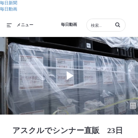
毎日新聞
毎日動画
動画の検索語句
毎日動画
メニュー
Play
Video
アスクルでシンナー直販 23日