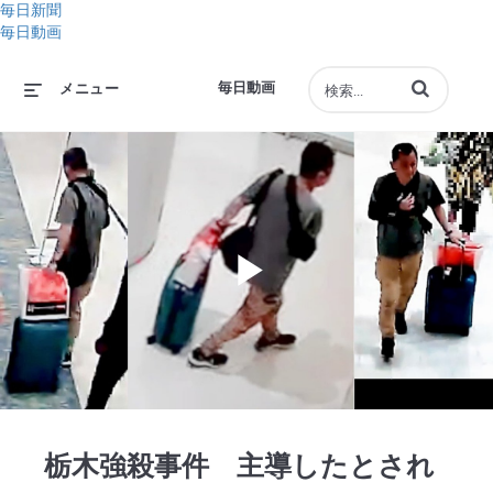
毎日新聞
毎日動画
動画の検索語句
毎日動画
メニュー
Play
Video
栃木強殺事件 主導したとされ