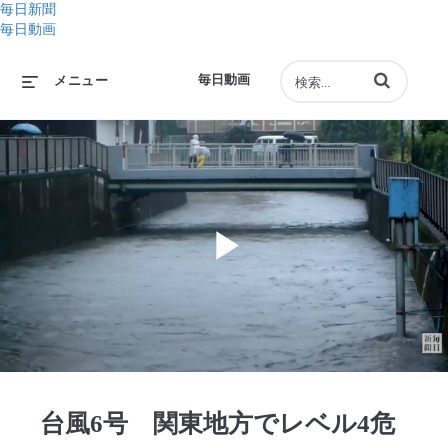
毎日新聞
毎日動画
動画の検索語句
毎日動画
メニュー
Play
Video
台風6号 関東地方でレベル4危