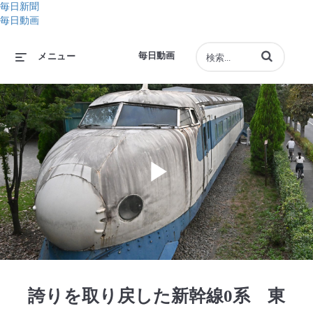
毎日新聞
毎日動画
動画の検索語句
毎日動画
メニュー
Play
Video
誇りを取り戻した新幹線0系 東