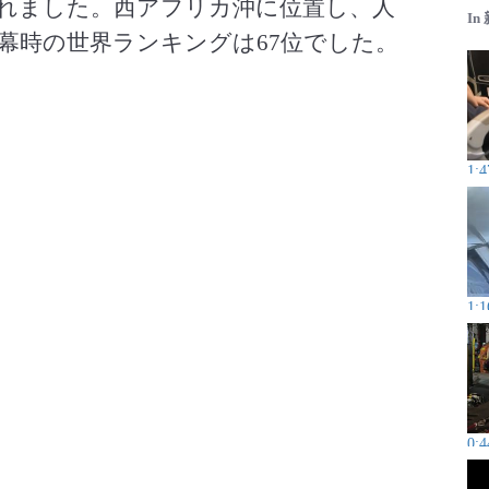
れました。西アフリカ沖に位置し、人
In
幕時の世界ランキングは67位でした。
1:4
1:1
0:4