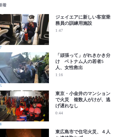
 新着
ジェイエアに新しい客室乗
務員の訓練用施設
動画を再生 ジェイエアに新しい客室乗務員の訓練用施設
1:47
7
「頑張って」がれきかき分
け ベトナム人の若者5
人、女性救出
動画を再生 「頑張って」がれきかき分け ベトナム人の若
1:16
6
東京・小金井のマンション
で火災 複数人がけが、逃
げ遅れなし
動画を再生 東京・小金井のマンションで火災 複数人がけ
0:44
4
東広島市で住宅火災、４人