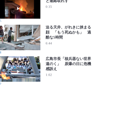
と連絡取れず
動画を再生 東広島市で住宅火災、４人と連絡取れず
0:35
5
迫る天井、がれきに挟まる
顔 「もう死ぬかも」 過
酷な5時間
動画を再生 迫る天井、がれきに挟まる顔 「もう死ぬかも
6:44
4
広島市長「核兵器ない世界
遠のく」 原爆の日に危機
感訴え
動画を再生 広島市長「核兵器ない世界遠のく」 原爆の日
1:02
2