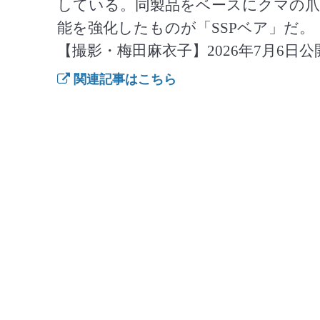
している。同製品をベースにクマの爪
能を強化したものが「SSPベア」だ。

【撮影・梅田麻衣子】2026年7月6日公
関連記事はこちら