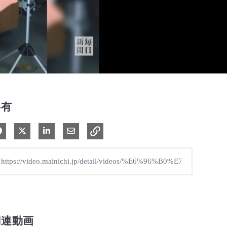
共有
Facebook で共有
Xで共有する
LinkedIn で共有
電子メールで共有
関連動画