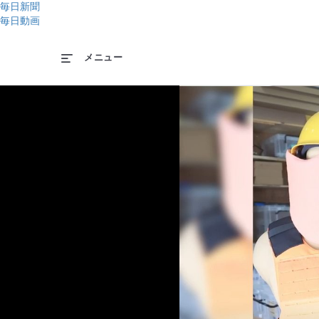
毎日新聞
毎日動画
メニュー