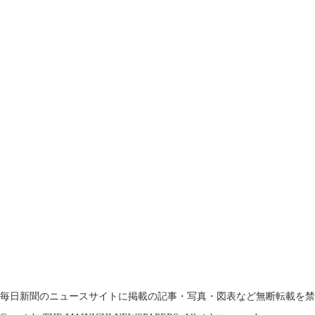
毎日新聞のニュースサイトに掲載の記事・写真・図表など無断転載を禁