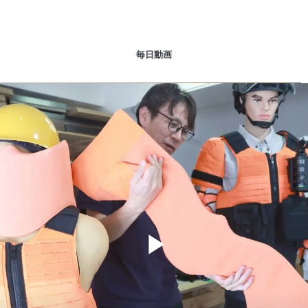
毎日動画
Play