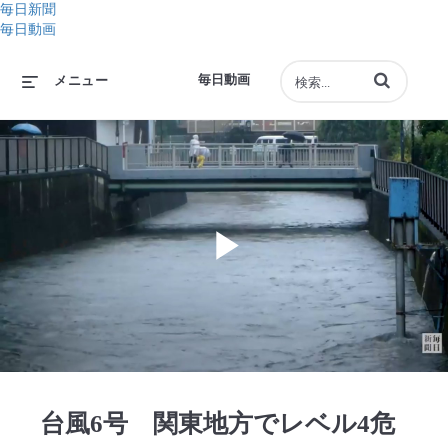
毎日新聞
毎日動画
動画の検索語句
毎日動画
メニュー
Play
Video
台風6号 関東地方でレベル4危