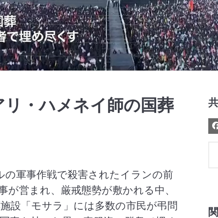
Video
アリ・ハメネイ師の国葬
ルの軍事作戦で殺害されたイランの前
事が営まれ、厳戒態勢が敷かれる中、
施設「モサラ」には多数の市民が弔問