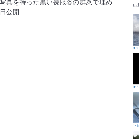
写真を持った黒い喪服姿の群衆で埋め
In
4日公開
0:3
0:3
1:1