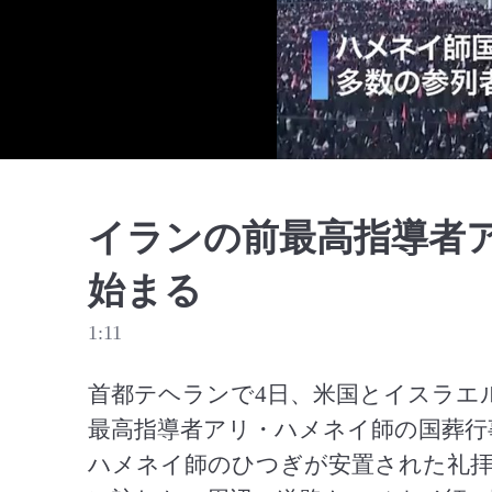
イランの前最高指導者
始まる
1:11
首都テヘランで4日、米国とイスラエ
最高指導者アリ・ハメネイ師の国葬行
ハメネイ師のひつぎが安置された礼拝