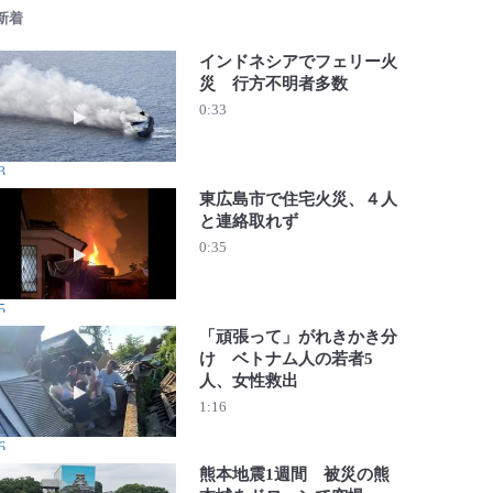
 新着
インドネシアでフェリー火
災 行方不明者多数
動画を再生 インドネシアでフェリー火災 行方不明者多数
0:33
3
東広島市で住宅火災、４人
と連絡取れず
動画を再生 東広島市で住宅火災、４人と連絡取れず
0:35
5
「頑張って」がれきかき分
け ベトナム人の若者5
人、女性救出
動画を再生 「頑張って」がれきかき分け ベトナム人の若
1:16
6
熊本地震1週間 被災の熊