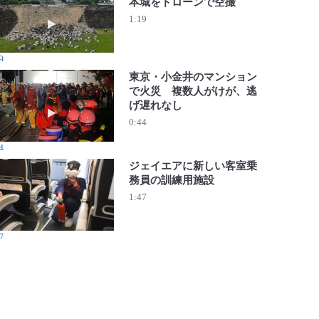
本城をドローンで空撮
動画を再生 熊本地震1週間 被災の熊本城をドローンで空
1:19
9
東京・小金井のマンション
で火災 複数人がけが、逃
げ遅れなし
動画を再生 東京・小金井のマンションで火災 複数人がけ
0:44
4
ジェイエアに新しい客室乗
務員の訓練用施設
動画を再生 ジェイエアに新しい客室乗務員の訓練用施設
1:47
7