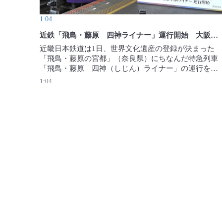
1:04
近鉄「飛鳥・藤原 四神ライナー」運行開始 大阪と世界遺産結ぶ
近畿日本鉄道は1日、世界文化遺産の登録が決まった
「飛鳥・藤原の宮都」（奈良県）にちなんだ特急列車
「飛鳥・藤原　四神（しじん）ライナー」の運行を始
めた。大阪阿部野橋駅から、奈良県橿原市や明日香村
1:04
を経由して吉野駅までを結ぶ。【撮影・渡部直樹】
2026年8月1日公開