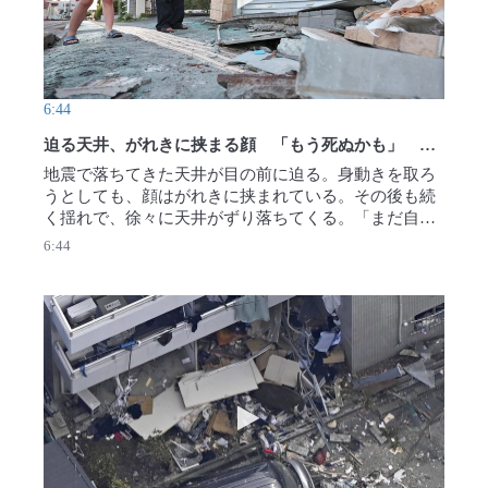
6:44
迫る天井、がれきに挟まる顔 「もう死ぬかも」 過酷な5時間
地震で落ちてきた天井が目の前に迫る。身動きを取ろ
うとしても、顔はがれきに挟まれている。その後も続
く揺れで、徐々に天井がずり落ちてくる。「まだ自分
は生きている。誰か、助け出してくれ」。熊本県八代
6:44
市の清村浩二さん（62）は5時間後に救助された。
【撮影・滝川大貴】2026年8月2日公開
藤原 四神ライナー」運行開始 大阪と世界遺産結ぶ
動画を再生 千葉・市川のマンシ