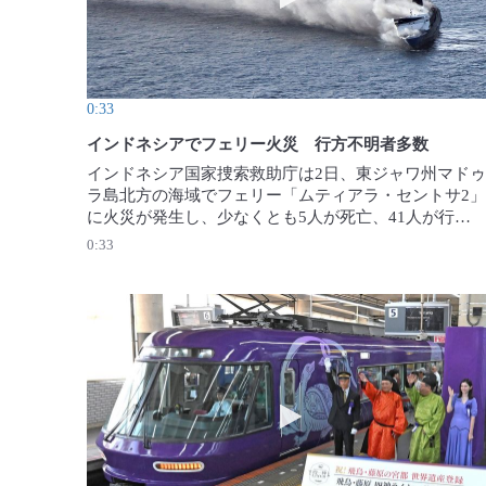
0:33
インドネシアでフェリー火災 行方不明者多数
インドネシア国家捜索救助庁は2日、東ジャワ州マドゥ
ラ島北方の海域でフェリー「ムティアラ・セントサ2」
に火災が発生し、少なくとも5人が死亡、41人が行方
不明になったと発表した。225人が救助された。
0:33
（BASARNAS／ロイター)2026年8月3日公開
動画を再生 近鉄「飛鳥・