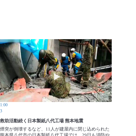
時間迫る 懸命の救出作業続く
動画を再生 救助活動続く日本製紙八代工
1:00
3
救助活動続く日本製紙八代工場 熊本地震
煙突が倒壊するなど、11人が建屋内に閉じ込められた
熊本県八代市の日本製紙八代工場では、29日も消防や