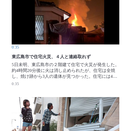
 被災の熊本城をドローンで空撮
動画を再生 東広島市で住宅火災
0:35
東広島市で住宅火災、４人と連絡取れず
5日未明、東広島市の２階建て住宅で火災が発生した。
約4時間20分後に火は消し止められたが、住宅は全焼
し、焼け跡から3人の遺体が見つかった。住宅には4人
が暮らしていたが、いずれも連絡は取れていない。
0:35
【近隣住民提供、写真・川原聖史撮影】2026年8月5日
公開
でフェリー火災 行方不明者多数
動画を再生 迫る天井、がれきに