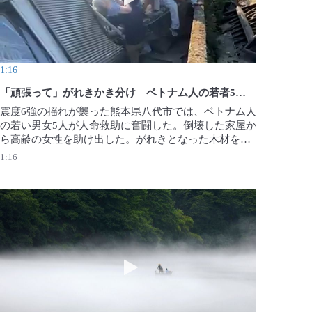
1:16
「頑張って」がれきかき分け ベトナム人の若者5人、女性救出
震度6強の揺れが襲った熊本県八代市では、ベトナム人
の若い男女5人が人命救助に奮闘した。倒壊した家屋か
ら高齢の女性を助け出した。がれきとなった木材を切
り出し、「頑張って」と声を掛け続けた5人。「助かっ
1:16
て良かった」と話した。（レ・フイ・トゥアンさん提
供）2026年8月1日公開
ョンで爆発か 2人が病院に搬送 火災なし
動画を再生 癒やし旅（福島・只見川）