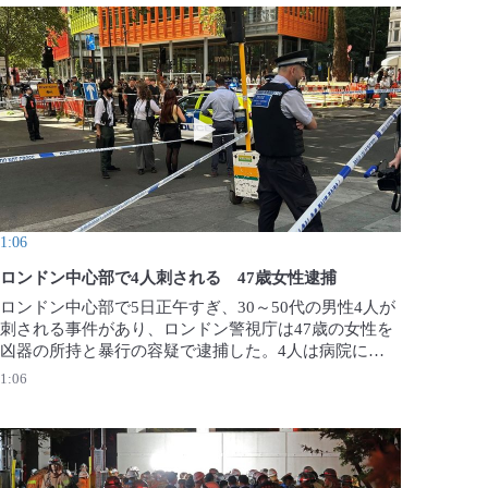
客室乗務員の訓練用施設
動画を再生 ロンドン中心部で4人刺され
1:06
ロンドン中心部で4人刺される 47歳女性逮捕
ロンドン中心部で5日正午すぎ、30～50代の男性4人が
刺される事件があり、ロンドン警視庁は47歳の女性を
凶器の所持と暴行の容疑で逮捕した。4人は病院に搬送
されたが、いずれも命に別条はないという。警察は女
1:06
性の精神状態も含め事件の経緯を調べている。
（NEWSFLARE・SWNS／ロイター）2026年8月5日公
開