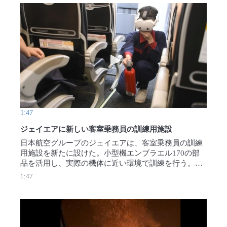
兵器ない世界遠のく」 原爆の日に危機感訴え
動画を再生 ジェイエアに新しい
1:47
ジェイエアに新しい客室乗務員の訓練用施設
日本航空グループのジェイエアは、客室乗務員の訓練
用施設を新たに設けた。小型機エンブラエル170の部
品を活用し、実際の機体に近い環境で訓練を行う。
【撮影・中村宰和】2026年8月5日公開
1:47