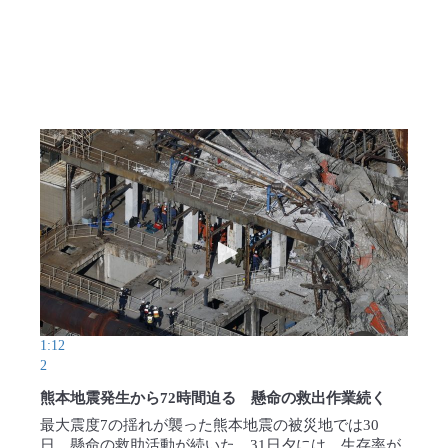
熊本 爆発の瞬間
動画を再生 熊本地震発生から72
1:12
2
熊本地震発生から72時間迫る 懸命の救出作業続く
最大震度7の揺れが襲った熊本地震の被災地では30
日、懸命の救助活動が続いた。31日夕には、生存率が