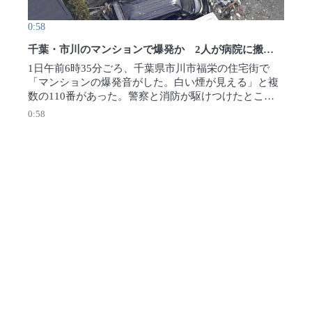
0:58
千葉・市川のマンションで爆発か 2人が病院に搬送 火災なし
1日午前6時35分ごろ、千葉県市川市福栄の住宅街で
「マンションの爆発音がした。白い煙が見える」と複
数の110番があった。警察と消防が駆けつけたとこ
ろ、火災は確認できなかったが、マンションの窓ガラ
0:58
スや壁が破損し、2人が病院に搬送されたという。【本
社ヘリから撮影】2026年8月1日公開