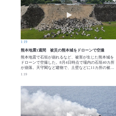
動画を再生 熊本地震1週間
1:19
熊本地震1週間 被災の熊本城をドローンで空撮
熊本地震で石垣が崩れるなど、被害が生じた熊本城を
ドローンで空撮した。8月4日時点で場内の石垣40カ所
が崩落。天守閣など建物で、土壁などに11カ所の被害
が確認されている。【撮影・後藤由耶】2026年8月5日
1:19
公開
動画を再生 インドネシア