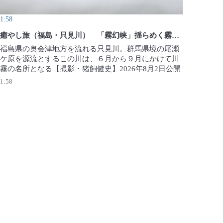
1:58
癒やし旅（福島・只見川） 「霧幻峡」揺らめく霧の幻想
福島県の奥会津地方を流れる只見川。群馬県境の尾瀬
ケ原を源流とするこの川は、６月から９月にかけて川
霧の名所となる【撮影・猪飼健史】2026年8月2日公開
1:58