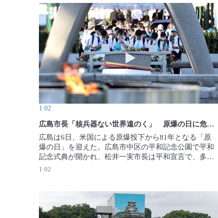
動画を再生 広島市長「核
1:02
広島市長「核兵器ない世界遠のく」 原爆の日に危機感訴え
広島は6日、米国による原爆投下から81年となる「原
爆の日」を迎えた。広島市中区の平和記念公園で平和
記念式典が開かれ、松井一実市長は平和宣言で、多く
の為政者が核抑止力に依存し続け、核兵器のない世界
1:02
は遠のく一方だと危機感を示した。その上で「一人一
人が核兵器廃絶を理想で終わらせない国際社会を創り
上げるための行動を起こす必要がある」と市民社会に
呼びかけた。【撮影・西村剛】2026年8月6日公開