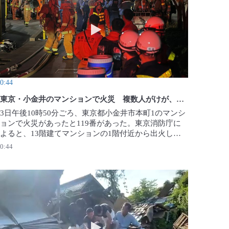
、４人と連絡取れず
動画を再生 東京・小金井のマンション
0:44
東京・小金井のマンションで火災 複数人がけが、逃げ遅れなし
3日午後10時50分ごろ、東京都小金井市本町1のマンシ
ョンで火災があったと119番があった。東京消防庁に
よると、13階建てマンションの1階付近から出火した
とみられ、複数のけが人が確認された。警視庁や東京
0:44
消防庁が詳しい状況や出火原因を調べている。【撮
影・手塚耕一郎】2026年８月４日公開
挟まる顔 「もう死ぬかも」 過酷な5時間
動画を再生 「頑張って」がれきかき分