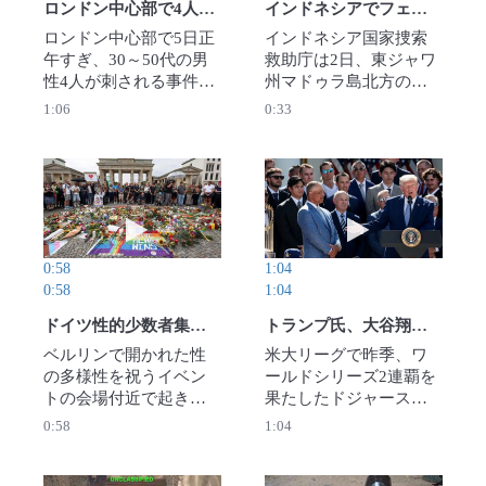
ロンドン中心部で4人刺される 47歳女性逮捕
インドネシアでフェリー火災 行方不明者多数
ロンドン中心部で5日正
インドネシア国家捜索
午すぎ、30～50代の男
救助庁は2日、東ジャワ
性4人が刺される事件が
州マドゥラ島北方の海
あり、ロンドン警視庁
域でフェリー「ムティ
1:06
0:33
は47歳の女性を凶器の
アラ・セントサ2」に火
所持と暴行の容疑で逮
災が発生し、少なくと
捕した。4人は病院に搬
も5人が死亡、41人が行
送されたが、いずれも
方不明になったと発表
動画を再生 ドイツ性的少数者集会テロ事件 ベル
動画を再生 トラ
命に別条はないとい
した。225人が救助され
う。警察は女性の精神
た。（BASARNAS／ロ
状態も含め事件の経緯
イター)2026年8月3日公
0:58
1:04
を調べている。
開
0:58
1:04
（NEWSFLARE・SWNS
／ロイター）2026年8月
ドイツ性的少数者集会テロ事件 ベルリンで追悼の集い 容疑者は射殺
トランプ氏、大谷翔平は「皆に愛されている」ドジャース表敬訪問
5日公開
ベルリンで開かれた性
米大リーグで昨季、ワ
の多様性を祝うイベン
ールドシリーズ2連覇を
トの会場付近で起きた
果たしたドジャースが
テロ事件で地元警察は
23日、ホワイトハウス
0:58
1:04
26日、現場から逃走し
を表敬訪問し、大谷翔
ていた容疑者を射殺し
平、山本由伸、佐々木
たと発表した。容疑者
朗希の3選手も参加し