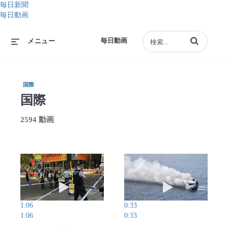
毎日新聞
毎日動画
動画の検索語句
毎日動画
メニュー
国際
国際
2594 動画
動画を再生 ロンドン中心部で4人刺される 47歳
動画を再生 イン
1:06
0:33
1:06
0:33