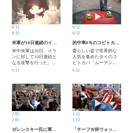
は過激派組織「イスラ
た。ドジャースの表敬
動画を再生 米軍が10日連続のイラン攻撃 「代
動画を再生 的中
ム国」支持者とみられ
訪問は2年連続。トラン
る。 イベントは毎年恒
プ米大統領は「お帰り
例の大規模なパレード
なさいと言えることに
0:33
0:52
で性的少数者の権利向
わくわくしている。来
0:33
0:52
上を訴え、参加者は数
年もまた会えるだろ
十万人に上った。ベル
う」と語った。（ロイ
米軍が10日連続のイラン攻撃 「代償支払わせる」とトランプ氏
的中率0％のコビトカバ、次こそ? W杯優勝予想はアルゼンチン
リン中心部の会場付近
ター）2026年7月24日公
米中央軍は20日、イラ
愛らしい姿で世界的な
で人混みにワンボック
開
ンに対して10日連続と
人気を集めたタイのコ
スカーが突入。運転者
なる攻撃を行った。ホ
ビトカバ「ムーデン」
は逃走していた。事件
ルムズ海峡で商船攻撃
が18日、サッカー・ワ
0:33
0:52
を受け、ベルリンのブ
を行うイランの軍事能
ールドカップ（W杯）決
ランデンブルク門付近
力を弱体化させるため
勝の「勝敗予想」を行
で追悼の集いが開かれ
だとしている。イラン
い、アルゼンチンの勝
た。（ロイター／
側も湾岸諸国の米軍基
利を予想した。ただ、
Anadolu Agency、AP）
動画を再生 ゼレンスキー氏に軍司令官解任を要求
動画を再生 「チ
地などを標的に報復を
ここまでの予想は2戦全
2026年7月27日公開
続けており、衝突が収
敗で、的中率は0％。3
束する兆しは見えな
度目で初的中するか注
2:05
1:12
い。（ロイター）2026
目されている。（ロイ
2:05
1:12
年7月21日公開
ター）2026年7月19日公
開
ゼレンスキー氏に軍司令官解任を要求 キーウで3日連続デモ
「チーフＷ杯ウォッチャー」 報酬を得て全試合を観戦