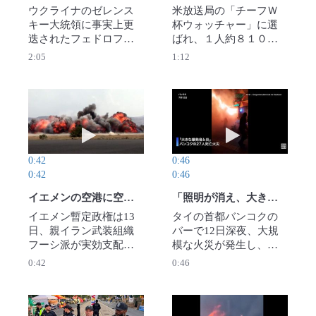
ウクライナのゼレンス
米放送局の「チーフＷ
キー大統領に事実上更
杯ウォッチャー」に選
迭されたフェドロフ前
ばれ、１人約８１０万
国防相が１６日、シル
円の報酬を得て、全試
2:05
1:12
スキー軍総司令官を公
合を観戦している人た
然と批判し、ロシアと
ちがいる。ニューヨー
の戦争遂行を巡る政
クのタイムズスクエア
権・軍内部の対立がは
に設置されたガラス張
動画を再生 イエメンの空港に空爆、フーシ派はサ
動画を再生 「照
っきりと表面化し​た。 
りのブースで観戦し、
記者会見を行ったフェ
その様子をＳＮＳで発
ドロフ氏は、シルスキ
信している。（ロイタ
0:42
0:46
ー氏が自身の政策を妨
ー）2026年7月19日公開
0:42
0:46
害し、軍改革を阻止し
て‌きたと主張した。
イエメンの空港に空爆、フーシ派はサウジに「報復」 緊張激化か
「照明が消え、大きな爆発音と炎」 バンコクの27人死亡火災
（ロイター）2026年7月
イエメン暫定政権は13
タイの首都バンコクの
19日公開
日、親イラン武装組織
バーで12日深夜、大規
フーシ派が実効支配す
模な火災が発生し、少
る首都サヌアの空港を
なくとも27人が死亡、
0:42
0:46
攻撃したと発表した。
63人が負傷した。犠牲
イランの航空機が着陸
者の多くは店内奥のト
しようとしたため、滑
イレ付近で見つかり、
走路を攻撃して阻止し
煙に巻かれたとみられ