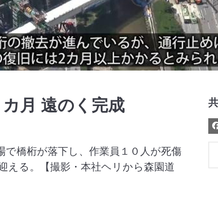
Video
カ月 遠のく完成
場で橋桁が落下し、作業員１０人が死傷
迎える。【撮影・本社ヘリから森園道