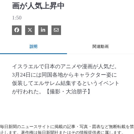
画が人気上昇中
1:50
Facebook で共有
Xで共有する
LinkedIn で共有
電子メールで共有
説明
関連動画
イスラエルで日本のアニメや漫画が人気だ。
3月24日には同国各地からキャラクター姿に
仮装してエルサレム結集するというイベント
が行われた。【撮影・大治朋子】
毎日新聞のニュースサイトに掲載の記事・写真・図表など無断転載を禁
止します。著作権は毎日新聞社またはその情報提供者に属します。