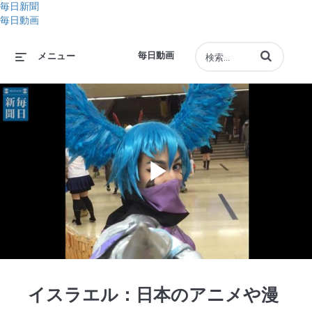
毎日新聞
毎日動画
動画の検索語句
毎日動画
メニュー
Play
Video
イスラエル：日本のアニメや漫