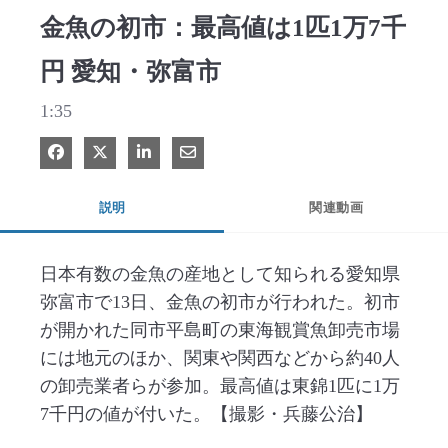
金魚の初市：最高値は1匹1万7千
円 愛知・弥富市
1:35
Facebook で共有
Xで共有する
LinkedIn で共有
電子メールで共有
説明
関連動画
日本有数の金魚の産地として知られる愛知県
弥富市で13日、金魚の初市が行われた。初市
が開かれた同市平島町の東海観賞魚卸売市場
には地元のほか、関東や関西などから約40人
の卸売業者らが参加。最高値は東錦1匹に1万
7千円の値が付いた。【撮影・兵藤公治】