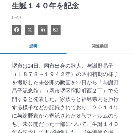
生誕１４０年を記念
0:43
Facebook で共有
Xで共有する
LinkedIn で共有
電子メールで共有
説明
関連動画
堺市は24日、同市出身の歌人、与謝野晶子
（１８７８～１９４２年）の昭和初期の様子
を撮影した未公開の動画を27日から「与謝野
晶子記念館」（堺市堺区宿院町西２丁）で公
開すると発表した。家族らと福島県内を旅行
する様子などが記録されており、２０１４年
に与謝野家から寄託された８㍉フィルムのう
ち、未公開だった一部について、生誕１４０
年を記念して市が編集した。【矢追健介撮