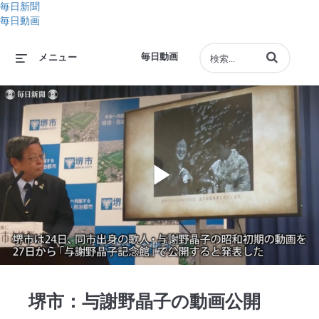
毎日新聞
毎日動画
動画の検索語句
毎日動画
メニュー
Play
Video
堺市：与謝野晶子の動画公開