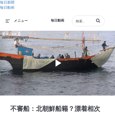
毎日新聞
毎日動画
動画の検索語句
毎日動画
メニュー
Play
Video
不審船：北朝鮮船籍？漂着相次