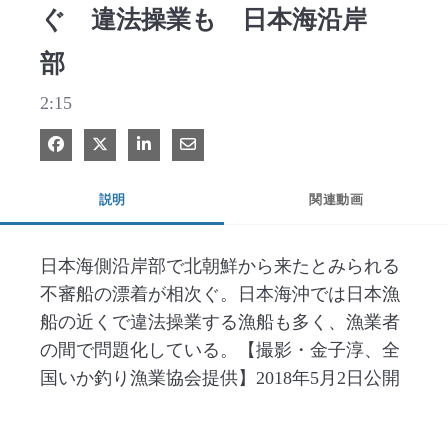
ぐ 違法操業も 日本海沿岸
部
2:15
Facebook で共有
Xで共有する
LinkedIn で共有
電子メールで共有
説明
関連動画
日本海側沿岸部で北朝鮮から来たとみられる
不審船の漂着が相次ぐ。日本海沖では日本漁
船の近くで違法操業する漁船も多く、漁業者
の間で問題化している。【撮影・金子淳、全
国いか釣り漁業協会提供】2018年5月2日公開