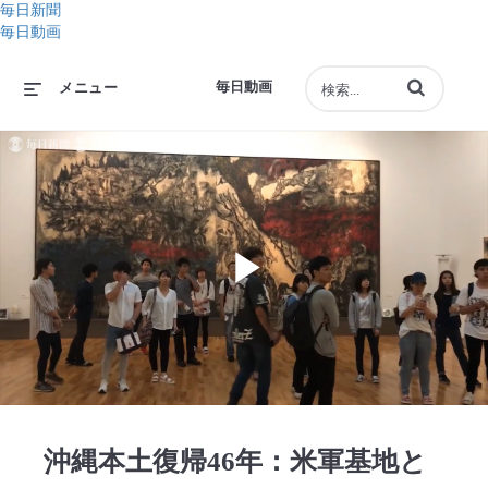
毎日新聞
毎日動画
動画の検索語句
毎日動画
メニュー
Play
Video
沖縄本土復帰46年：米軍基地と