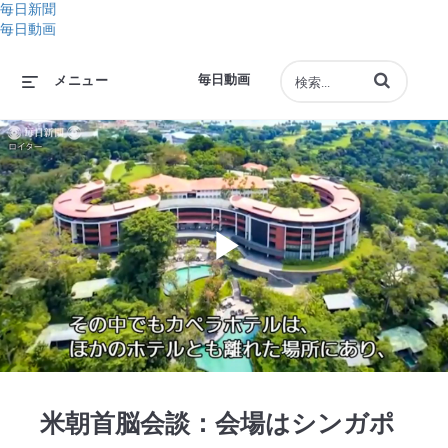
毎日新聞
毎日動画
動画の検索語句
毎日動画
メニュー
Play
Video
米朝首脳会談：会場はシンガポ