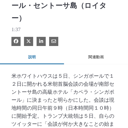
ール・セントーサ島（ロイタ
ー）
1:37
Facebook で共有
Xで共有する
LinkedIn で共有
電子メールで共有
説明
関連動画
米ホワイトハウスは５日、シンガポールで１
２日に開かれる米朝首脳会談の会場が南部セ
ントーサ島の高級ホテル「カペラ・シンガポ
ール」に決まったと明らかにした。会談は現
地時間の同日午前９時（日本時間同１０時）
に開始予定。トランプ大統領は５日、自らの
ツイッターに「会談が何か大きなことの始ま