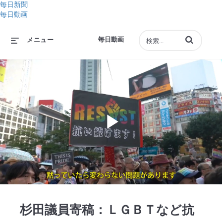
毎日新聞
毎日動画
動画の検索語句
毎日動画
メニュー
Play
Video
杉田議員寄稿：ＬＧＢＴなど抗