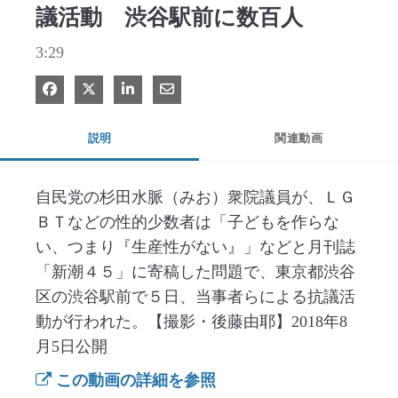
議活動 渋谷駅前に数百人
3:29
Facebook で共有
Xで共有する
LinkedIn で共有
電子メールで共有
説明
関連動画
自民党の杉田水脈（みお）衆院議員が、ＬＧ
ＢＴなどの性的少数者は「子どもを作らな
い、つまり『生産性がない』」などと月刊誌
「新潮４５」に寄稿した問題で、東京都渋谷
区の渋谷駅前で５日、当事者らによる抗議活
動が行われた。【撮影・後藤由耶】2018年8
月5日公開
この動画の詳細を参照