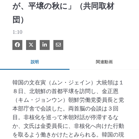
が、平壌の秋に」（共同取材
団）
1:10
Facebook で共有
Xで共有する
LinkedIn で共有
電子メールで共有
説明
関連動画
韓国の文在寅（ムン・ジェイン）大統領は１
８日、北朝鮮の首都平壌を訪問し、金正恩
（キム・ジョンウン）朝鮮労働党委員長と党
本部庁舎で会談した。両首脳の会談は３回
目。非核化を巡って米朝対話が停滞するな
か、文氏は金委員長に、非核化へ向けた行動
を取るよう働きかけたとみられる。韓国の現