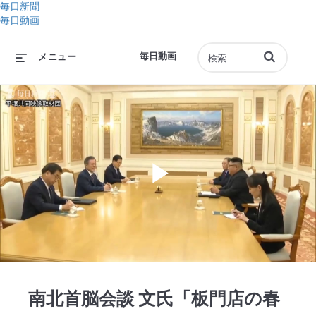
毎日新聞
毎日動画
動画の検索語句
毎日動画
メニュー
Play
Video
南北首脳会談 文氏「板門店の春