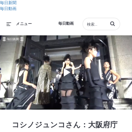
毎日新聞
毎日動画
動画の検索語句
毎日動画
メニュー
Play
Video
コシノジュンコさん：大阪府庁