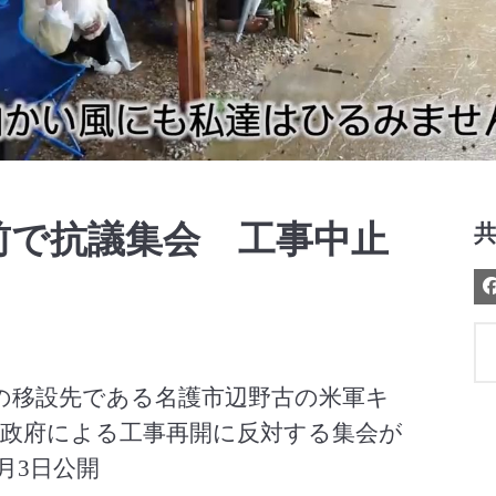
Video
前で抗議集会 工事中止
の移設先である名護市辺野古の米軍キ
政府による工事再開に反対する集会が
月3日公開