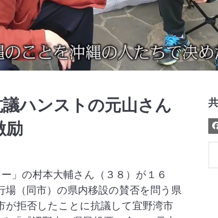
Video
抗議ハンストの元山さん
激励
ー」の村本大輔さん（３８）が１６
行場（同市）の県内移設の賛否を問う県
市が拒否したことに抗議して宜野湾市