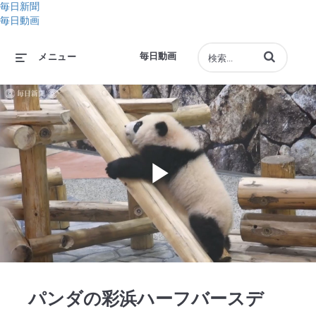
毎日新聞
毎日動画
動画の検索語句
毎日動画
メニュー
Play
Video
パンダの彩浜ハーフバースデ