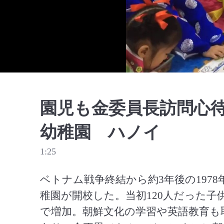
園児も金委員長訪問心
幼稚園 ハノイ
1:25
ベトナム戦争終結から約3年後の197
稚園が開校した。当初120人だった子供
で増加。朝鮮文化の学習や英語教育も