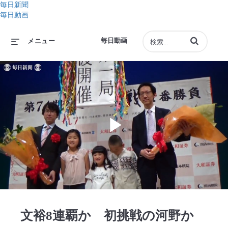
毎日新聞
毎日動画
動画の検索語句
毎日動画
メニュー
Play
Video
文裕8連覇か 初挑戦の河野か