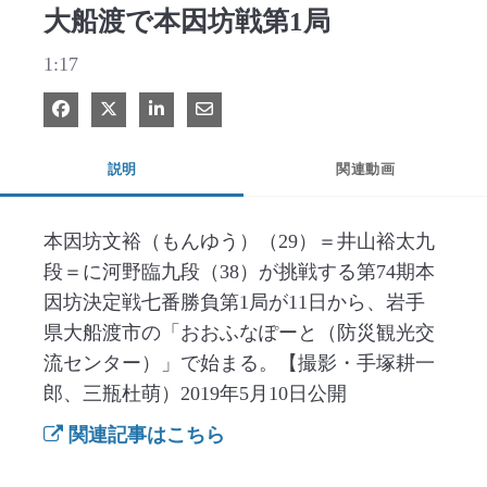
大船渡で本因坊戦第1局
1:17
Facebook で共有
Xで共有する
LinkedIn で共有
電子メールで共有
説明
関連動画
本因坊文裕（もんゆう）（29）＝井山裕太九
段＝に河野臨九段（38）が挑戦する第74期本
因坊決定戦七番勝負第1局が11日から、岩手
県大船渡市の「おおふなぽーと（防災観光交
流センター）」で始まる。【撮影・手塚耕一
郎、三瓶杜萌）2019年5月10日公開
関連記事はこちら