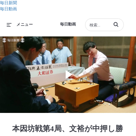
毎日新聞
毎日動画
動画の検索語句
毎日動画
メニュー
Play
Video
本因坊戦第4局、文裕が中押し勝