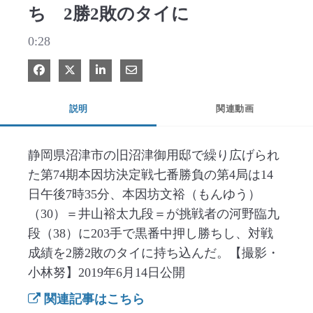
ち 2勝2敗のタイに
0:28
Facebook で共有
Xで共有する
LinkedIn で共有
電子メールで共有
説明
関連動画
静岡県沼津市の旧沼津御用邸で繰り広げられ
た第74期本因坊決定戦七番勝負の第4局は14
日午後7時35分、本因坊文裕（もんゆう）
（30）＝井山裕太九段＝が挑戦者の河野臨九
段（38）に203手で黒番中押し勝ちし、対戦
成績を2勝2敗のタイに持ち込んだ。【撮影・
小林努】2019年6月14日公開
関連記事はこちら