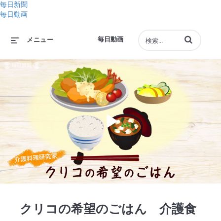
毎日新聞
毎日動画
動画の検索語句
毎日動画
メニュー
Play
Video
クリコの希望のごはん 介護食