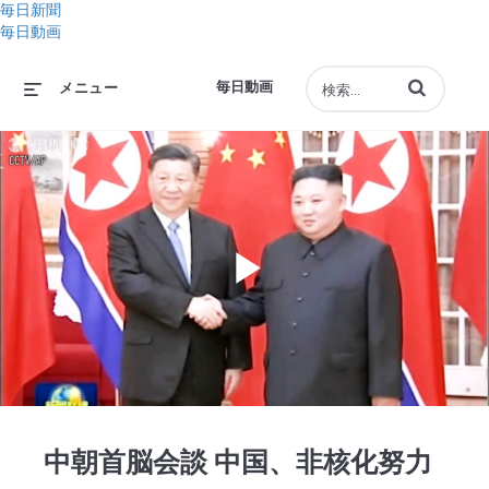
毎日新聞
毎日動画
動画の検索語句
毎日動画
メニュー
Play
Video
中朝首脳会談 中国、非核化努力