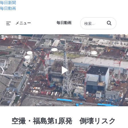
毎日新聞
毎日動画
動画の検索語句
毎日動画
メニュー
Play
Video
空撮・福島第1原発 倒壊リスク