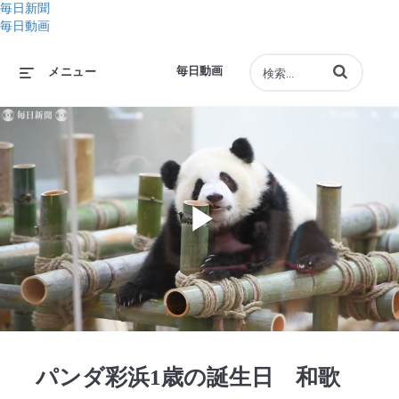
毎日新聞
毎日動画
動画の検索語句
毎日動画
メニュー
Play
Video
パンダ彩浜1歳の誕生日 和歌